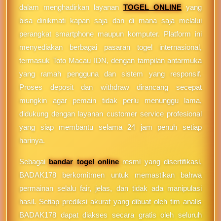
dalam menghadirkan layanan
TOGEL ONLINE
yang
bisa dinikmati kapan saja dan di mana saja melalui
perangkat smartphone maupun komputer. Platform ini
menyediakan berbagai pasaran togel internasional,
termasuk Toto Macau IDN, dengan tampilan antarmuka
yang ramah pengguna dan sistem yang responsif.
Proses deposit dan withdraw dirancang secepat
mungkin agar pemain tidak perlu menunggu lama,
didukung dengan layanan customer service profesional
yang siap membantu selama 24 jam penuh setiap
harinya.
Sebagai
bandar togel online
resmi yang disertifikasi,
BADAK178 berkomitmen untuk memastikan bahwa
permainan selalu fair, jelas, dan tidak ada manipulasi
hasil. Setiap prediksi akurat yang dibuat oleh tim analis
BADAK178 dapat diakses secara gratis oleh seluruh