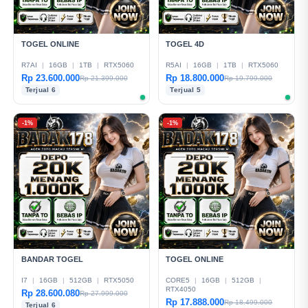
TOGEL ONLINE
TOGEL 4D
R7AI
|
16GB
|
1TB
|
RTX5060
R5AI
|
16GB
|
1TB
|
RTX5060
Rp 23.600.000
Rp 18.800.000
Rp 21.399.000
Rp 19.799.000
Terjual 6
Terjual 5
-1%
-1%
BANDAR TOGEL
TOGEL ONLINE
I7
|
16GB
|
512GB
|
RTX5050
CORE5
|
16GB
|
512GB
|
RTX4050
Rp 28.600.080
Rp 27.999.000
Rp 17.888.000
Rp 18.499.000
Terjual 6