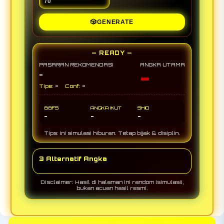
🎲
GENERATE
— READY —
PASARAN REKOMENDASI
ANGKA UTAMA
-
-
-
-
Tipe:
Conf:
BBFS
ANGKA IKUT
SHIO
-
-
-
Tips: Ini simulasi hiburan. Tetap bijak & disiplin.
3 Alternatif Angka
Disclaimer: Hasil di halaman ini random (simulasi),
bukan acuan hasil resmi.