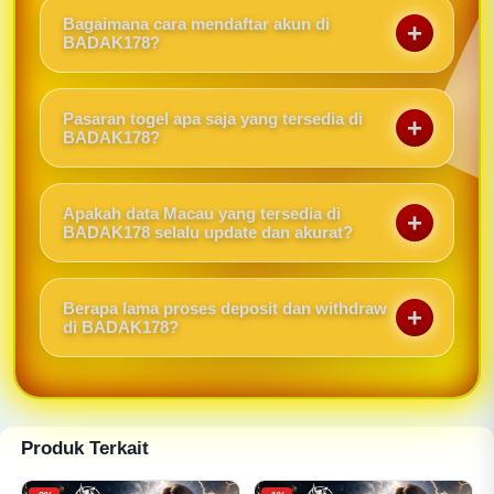
telah bersertifikasi oleh bandar togel terpercaya di
Bagaimana cara mendaftar akun di
Asia. Keamanan member menjadi prioritas utama
BADAK178?
kami, didukung dengan sistem enkripsi SSL terkini
Pendaftaran di BADAK178 sangat mudah dan cepat,
yang melindungi seluruh data pribadi dan transaksi
hanya membutuhkan waktu kurang dari 2 menit.
keuangan Anda. Jadi, Anda bisa bermain dengan
Pasaran togel apa saja yang tersedia di
Cukup klik tombol Daftar di halaman utama, isi
BADAK178?
tenang tanpa khawatir soal keamanan akun.
formulir dengan data diri yang valid seperti nama,
BADAK178 menyediakan berbagai pasaran togel
nomor rekening, dan nomor HP aktif, lalu akun Anda
internasional terlengkap, termasuk Toto Macau,
langsung siap digunakan. Tidak ada biaya
Apakah data Macau yang tersedia di
Togel Hongkong, Togel Singapore, Sydney, dan
BADAK178 selalu update dan akurat?
pendaftaran sama sekali — gratis!
masih banyak lagi. Semua pasaran hadir dengan
Ya, Data Macau yang tersedia di BADAK178
jadwal result yang tepat waktu dan data keluaran
diperbarui secara real-time mengikuti hasil resmi
yang selalu terupdate setiap harinya untuk
Berapa lama proses deposit dan withdraw
keluaran Toto Macau setiap harinya. Kami juga
di BADAK178?
kenyamanan bermain Anda.
menyediakan data historis lengkap beserta analisis
Proses deposit di BADAK178 dapat dikonfirmasi
statistik yang bisa Anda manfaatkan sebagai bahan
dalam hitungan menit, sedangkan proses withdraw
referensi untuk menyusun prediksi togel yang lebih
umumnya selesai dalam waktu 5–10 menit setelah
akurat dan terarah.
pengajuan disetujui. Kami mendukung berbagai
Produk Terkait
metode pembayaran mulai dari transfer bank lokal,